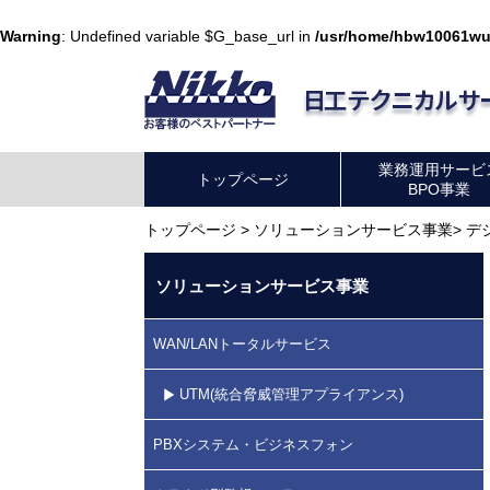
Warning
: Undefined variable $G_base_url in
/usr/home/hbw10061wu
業務運用サービ
トップページ
BPO事業
トップページ
>
ソリューションサービス事業
>
デ
ソリューションサービス事業
WAN/LANトータルサービス
UTM(統合脅威管理アプライアンス)
PBXシステム・ビジネスフォン