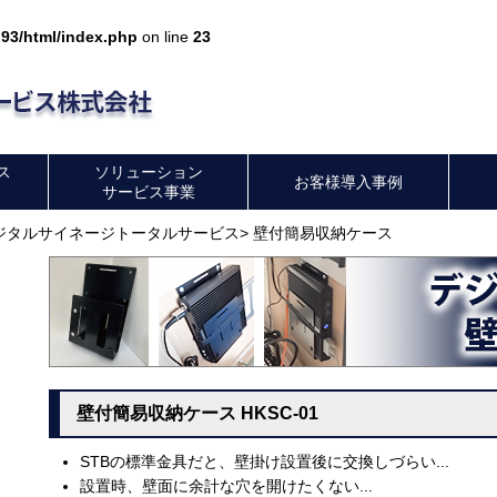
93/html/index.php
on line
23
ス
ソリューション
お客様導入事例
サービス事業
ジタルサイネージトータルサービス
> 壁付簡易収納ケース
壁付簡易収納ケース HKSC-01
STBの標準金具だと、壁掛け設置後に交換しづらい...
設置時、壁面に余計な穴を開けたくない...